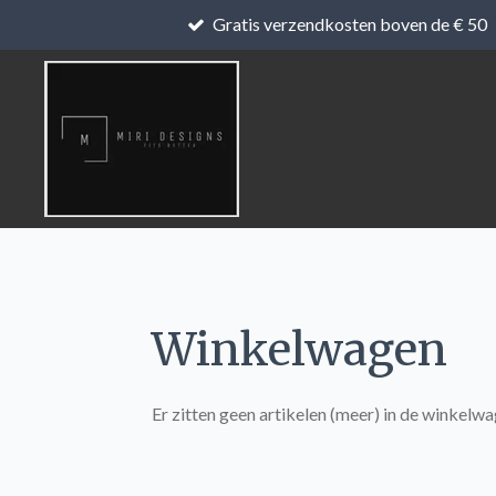
Gratis verzendkosten boven de € 50
Ga
direct
naar
de
hoofdinhoud
Winkelwagen
Er zitten geen artikelen (meer) in de winkelwa